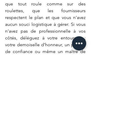
que tout roule comme sur des 
roulettes, que les fournisseurs 
respectent le plan et que vous n’avez 
aucun souci logistique à gérer. Si vous 
n’avez pas de professionnelle à vos 
côtés, déléguez à votre entourage : 
votre demoiselle d’honneur, un proche 
de confiance ou même un maître de 
cérémonie.
Votre seule mission ?
Profiter, rire, danser et créer des 
souvenirs inoubliables.
Vous voulez être certain(e) que tout soit 
parfait sans avoir à gérer le stress de 
l'organisation le jour J ? 
Contactez-
nous
 et laissez-nous transformer votre 
mariage en une journée sans soucis !
Si vous avez des questions, n'hésitez 